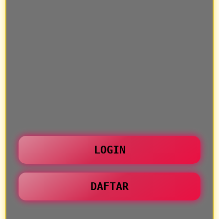
LOGIN
DAFTAR